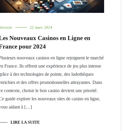
lifestyle
22 mars 2024
Les Nouveaux Casinos en Ligne en
France pour 2024
Plusieurs nouveaux casinos en ligne rejoignent le marché
en France. Ils offrent une expérience de jeu plus intense
grâce à des technologies de pointe, des ludothèques
enrichies et des offres promotionnelles attrayantes. Dans
ce contexte, choisir le bon casino devient une priorité.
Ce guide explore les nouveaux sites de casino en ligne,
vous aidant à […]
LIRE LA SUITE