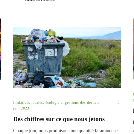
Initiatives locales, écologie et gestions des déchets
5
juin 2023
Des chiffres sur ce que nous jetons
Chaque jour, nous produisons une quantité faramineuse