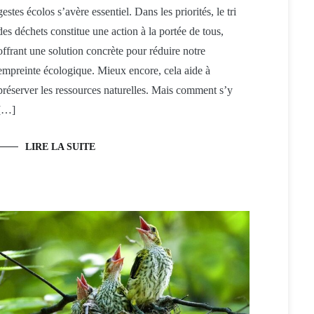
gestes écolos s’avère essentiel. Dans les priorités, le tri
des déchets constitue une action à la portée de tous,
offrant une solution concrète pour réduire notre
empreinte écologique. Mieux encore, cela aide à
préserver les ressources naturelles. Mais comment s’y
[…]
LIRE LA SUITE