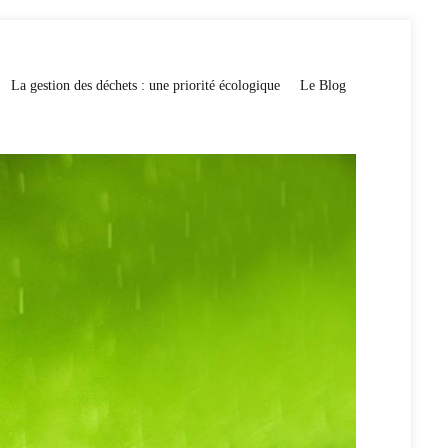
La gestion des déchets : une priorité écologique
Le Blog