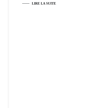
LIRE LA SUITE